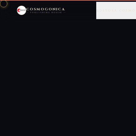
COSMOGONICA
EDITURA COSMO
— PUBLISHING HOUSE —