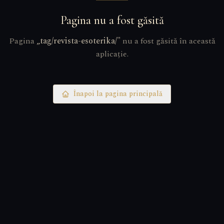
Pagina nu a fost găsită
Pagina
„
tag/revista-esoterika/
"
nu a fost găsită în această
aplicație.
Înapoi la pagina principală